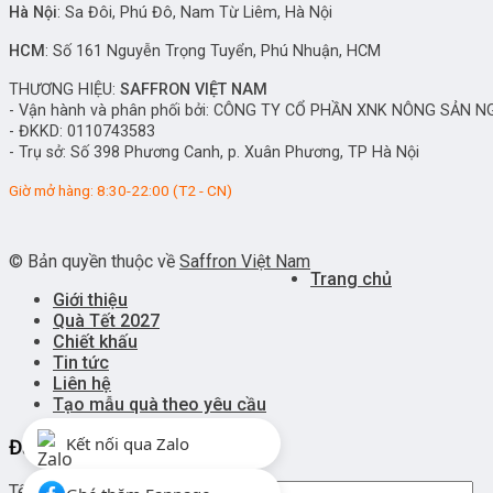
Hà Nội
: Sa Đôi, Phú Đô, Nam Từ Liêm, Hà Nội
HCM
: Số 161 Nguyễn Trọng Tuyển, Phú Nhuận, HCM
THƯƠNG HIỆU:
SAFFRON VIỆT NAM
- Vận hành và phân phối bởi:
CÔNG TY CỔ PHẦN XNK NÔNG SẢN N
- ĐKKD: 0110743583
- Trụ sở: Số 398 Phương Canh, p. Xuân Phương, TP Hà Nội
Giờ mở hàng: 8:30-22:00 (T2 - CN)
© Bản quyền thuộc về
Saffron Việt Nam
Trang chủ
Giới thiệu
Quà Tết 2027
Chiết khấu
Tin tức
Liên hệ
Tạo mẫu quà theo yêu cầu
Kết nối qua Zalo
Đăng nhập
Tên tài khoản hoặc địa chỉ email
*