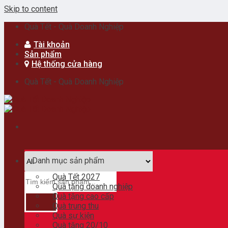
Skip to content
Quà Tết - Quà Doanh Nghiệp
Tài khoản
Sản phẩm
Hệ thống cửa hàng
Quà Tết - Quà Doanh Nghiệp
Danh mục sản phẩm
Quà Tết 2027
Quà tặng doanh nghiệp
Quà tặng cao cấp
Quà trung thu
Quà sự kiện
Quà tặng 20/10