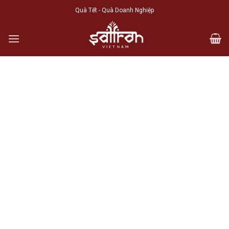
Skip
Quà Tết - Quà Doanh Nghiệp
to
content