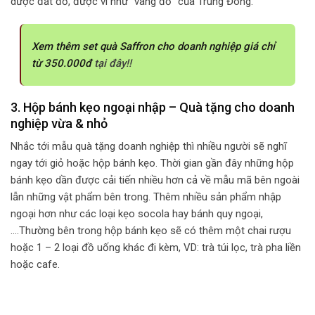
dược đắt đỏ, được ví như “vàng đỏ” của Trung Đông.
Xem thêm set quà Saffron cho doanh nghiệp giá chỉ
từ 350.000đ
tại đây!!
3. Hộp bánh kẹo ngoại nhập – Q
uà tặng cho doanh
nghiệp vừa & nhỏ
Nhắc tới mẫu quà tặng doanh nghiệp thì nhiều người sẽ nghĩ
ngay tới giỏ hoặc hộp bánh kẹo. Thời gian gần đây những hộp
bánh kẹo dần được cải tiến nhiều hơn cả về mẫu mã bên ngoài
lẫn những vật phẩm bên trong. Thêm nhiều sản phẩm nhập
ngoại hơn như các loại kẹo socola hay bánh quy ngoại,
….Thường bên trong hộp bánh kẹo sẽ có thêm một chai rượu
hoặc 1 – 2 loại đồ uống khác đi kèm, VD: trà túi lọc, trà pha liền
hoặc cafe.