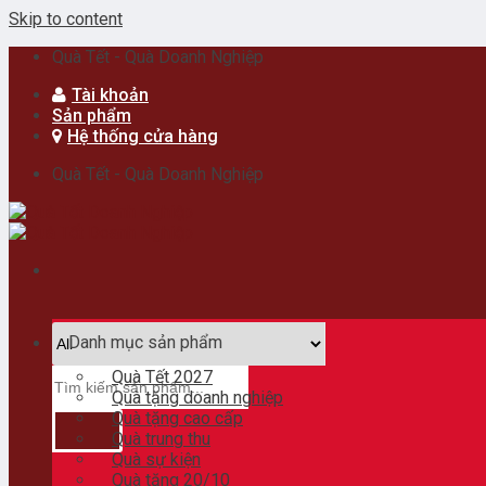
Skip to content
Quà Tết - Quà Doanh Nghiệp
Tài khoản
Sản phẩm
Hệ thống cửa hàng
Quà Tết - Quà Doanh Nghiệp
Danh mục sản phẩm
Quà Tết 2027
Quà tặng doanh nghiệp
Quà tặng cao cấp
Quà trung thu
Quà sự kiện
Quà tặng 20/10