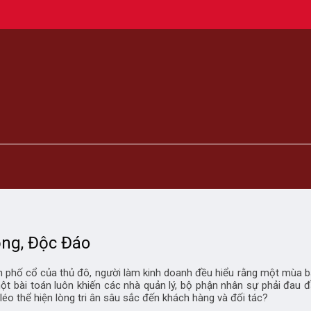
ng, Độc Đáo
on phố cổ của thủ đô, người làm kinh doanh đều hiểu rằng một mùa 
ột bài toán luôn khiến các nhà quản lý, bộ phận nhân sự phải đau
 léo thể hiện lòng tri ân sâu sắc đến khách hàng và đối tác?