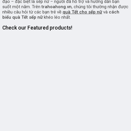
đạo – đặc biệt là sếp nữ – người đã hỗ trợ và hướng dẫn bạn
suốt một năm. Trên
trahoahong.vn
, chúng tôi thường nhận được
nhiều câu hỏi từ các bạn trẻ về
quà Tết cho sếp nữ
và
cách
biếu quà Tết sếp nữ
khéo léo nhất.
Check our Featured products!