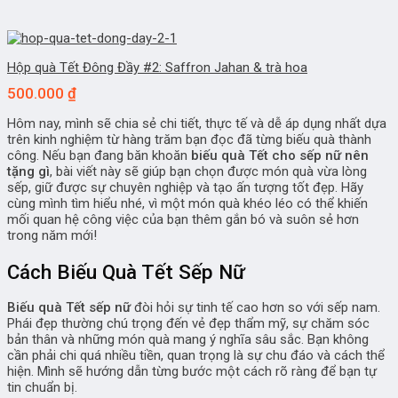
Hộp quà Tết Đông Đầy #2: Saffron Jahan & trà hoa
500.000
₫
Hôm nay, mình sẽ chia sẻ chi tiết, thực tế và dễ áp dụng nhất dựa
trên kinh nghiệm từ hàng trăm bạn đọc đã từng biếu quà thành
công. Nếu bạn đang băn khoăn
biếu quà Tết cho sếp nữ nên
tặng gì
, bài viết này sẽ giúp bạn chọn được món quà vừa lòng
sếp, giữ được sự chuyên nghiệp và tạo ấn tượng tốt đẹp. Hãy
cùng mình tìm hiểu nhé, vì một món quà khéo léo có thể khiến
mối quan hệ công việc của bạn thêm gắn bó và suôn sẻ hơn
trong năm mới!
Cách Biếu Quà Tết Sếp Nữ
Biếu quà Tết sếp nữ
đòi hỏi sự tinh tế cao hơn so với sếp nam.
Phái đẹp thường chú trọng đến vẻ đẹp thẩm mỹ, sự chăm sóc
bản thân và những món quà mang ý nghĩa sâu sắc. Bạn không
cần phải chi quá nhiều tiền, quan trọng là sự chu đáo và cách thể
hiện. Mình sẽ hướng dẫn từng bước một cách rõ ràng để bạn tự
tin chuẩn bị.