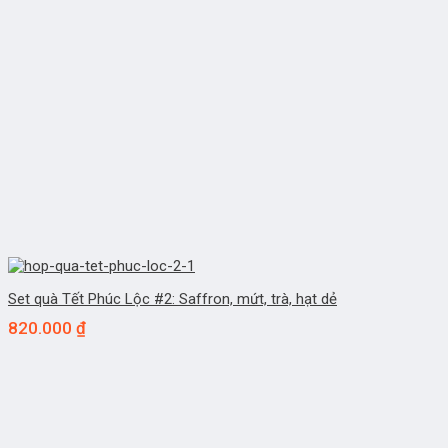
Set quà Tết Phúc Lộc #2: Saffron, mứt, trà, hạt dẻ
820.000
₫