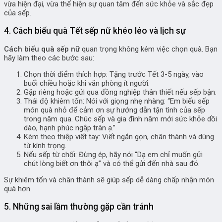
vừa hiện đại, vừa thể hiện sự quan tâm đến sức khỏe và sắc đẹp
của sếp.
4. Cách biếu quà Tết sếp nữ khéo léo và lịch sự
Cách biếu quà sếp nữ
quan trọng không kém việc chọn quà. Bạn
hãy làm theo các bước sau:
Chọn thời điểm thích hợp: Tặng trước Tết 3-5 ngày, vào
buổi chiều hoặc khi văn phòng ít người.
Gặp riêng hoặc gửi qua đồng nghiệp thân thiết nếu sếp bận.
Thái độ khiêm tốn: Nói với giọng nhẹ nhàng: “Em biếu sếp
món quà nhỏ để cảm ơn sự hướng dẫn tận tình của sếp
trong năm qua. Chúc sếp và gia đình năm mới sức khỏe dồi
dào, hạnh phúc ngập tràn ạ.”
Kèm theo thiệp viết tay: Viết ngắn gọn, chân thành và dùng
từ kính trọng.
Nếu sếp từ chối: Đừng ép, hãy nói “Dạ em chỉ muốn gửi
chút lòng biết ơn thôi ạ” và có thể gửi đến nhà sau đó.
Sự khiêm tốn và chân thành sẽ giúp sếp dễ dàng chấp nhận món
quà hơn.
5. Những sai lầm thường gặp cần tránh