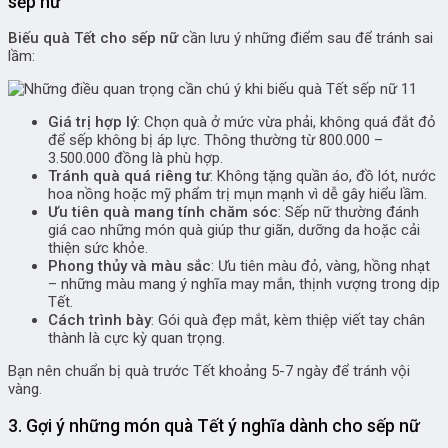
sếp nữ
Biếu quà Tết cho sếp nữ
cần lưu ý những điểm sau để tránh sai
lầm:
Giá trị hợp lý
: Chọn quà ở mức vừa phải, không quá đắt đỏ
để sếp không bị áp lực. Thông thường từ 800.000 –
3.500.000 đồng là phù hợp.
Tránh quà quá riêng tư
: Không tặng quần áo, đồ lót, nước
hoa nồng hoặc mỹ phẩm trị mụn mạnh vì dễ gây hiểu lầm.
Ưu tiên quà mang tính chăm sóc
: Sếp nữ thường đánh
giá cao những món quà giúp thư giãn, dưỡng da hoặc cải
thiện sức khỏe.
Phong thủy và màu sắc
: Ưu tiên màu đỏ, vàng, hồng nhạt
– những màu mang ý nghĩa may mắn, thịnh vượng trong dịp
Tết.
Cách trình bày
: Gói quà đẹp mắt, kèm thiệp viết tay chân
thành là cực kỳ quan trọng.
Bạn nên chuẩn bị quà trước Tết khoảng 5-7 ngày để tránh vội
vàng.
3. Gợi ý những món quà Tết ý nghĩa dành cho sếp nữ