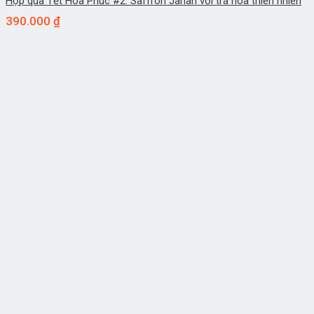
Hộp quà Tết Hòa Phúc #2: Saffron Jahan với trà hoa thiên nhiên
390.000
₫