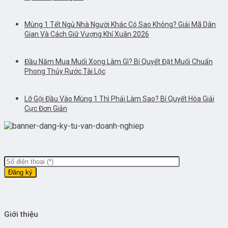
Mùng 1 Tết Ngủ Nhà Người Khác Có Sao Không? Giải Mã Dân
Gian Và Cách Giữ Vượng Khí Xuân 2026
Đầu Năm Mua Muối Xong Làm Gì? Bí Quyết Đặt Muối Chuẩn
Phong Thủy Rước Tài Lộc
Lỡ Gội Đầu Vào Mùng 1 Thì Phải Làm Sao? Bí Quyết Hóa Giải
Cực Đơn Giản
Giới thiệu