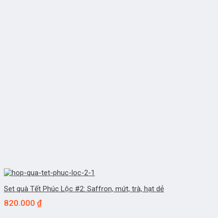
Set quà Tết Phúc Lộc #2: Saffron, mứt, trà, hạt dẻ
820.000
₫