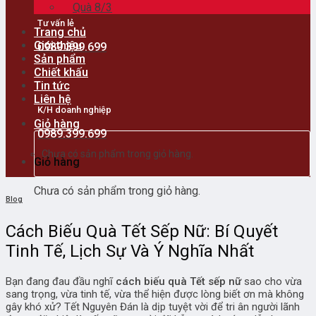
Quà 8/3
Tư vấn lẻ
Trang chủ
Giới thiệu
0989.399.699
Sản phẩm
Chiết khấu
Tin tức
Liên hệ
K/H doanh nghiệp
Giỏ hàng
0989.399.699
Chưa có sản phẩm trong giỏ hàng.
Giỏ hàng
Chưa có sản phẩm trong giỏ hàng.
Blog
Cách Biếu Quà Tết Sếp Nữ: Bí Quyết
Tinh Tế, Lịch Sự Và Ý Nghĩa Nhất
Bạn đang đau đầu nghĩ
cách biếu quà Tết sếp nữ
sao cho vừa
sang trọng, vừa tinh tế, vừa thể hiện được lòng biết ơn mà không
gây khó xử? Tết Nguyên Đán là dịp tuyệt vời để tri ân người lãnh