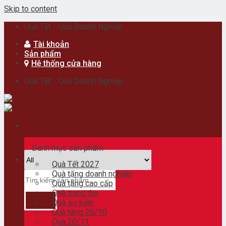
Skip to content
Quà Tết - Quà Doanh Nghiệp
Tài khoản
Sản phẩm
Hệ thống cửa hàng
Quà Tết - Quà Doanh Nghiệp
Danh mục sản phẩm
Quà Tết 2027
Quà tặng doanh nghiệp
Quà tặng cao cấp
Quà trung thu
Quà sự kiện
Quà tặng 20/10
Quà 20/11