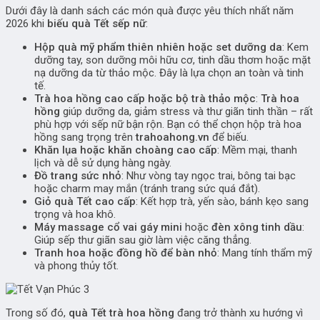
Dưới đây là danh sách các món quà được yêu thích nhất năm
2026 khi
biếu quà Tết sếp nữ
:
Hộp quà mỹ phẩm thiên nhiên hoặc set dưỡng da
: Kem
dưỡng tay, son dưỡng môi hữu cơ, tinh dầu thơm hoặc mặt
nạ dưỡng da từ thảo mộc. Đây là lựa chọn an toàn và tinh
tế.
Trà hoa hồng cao cấp hoặc bộ trà thảo mộc
:
Trà hoa
hồng
giúp dưỡng da, giảm stress và thư giãn tinh thần – rất
phù hợp với sếp nữ bận rộn. Bạn có thể chọn hộp trà hoa
hồng sang trọng trên
trahoahong.vn
để biếu.
Khăn lụa hoặc khăn choàng cao cấp
: Mềm mại, thanh
lịch và dễ sử dụng hàng ngày.
Đồ trang sức nhỏ
: Như vòng tay ngọc trai, bông tai bạc
hoặc charm may mắn (tránh trang sức quá đắt).
Giỏ quà Tết cao cấp
: Kết hợp trà, yến sào, bánh kẹo sang
trọng và hoa khô.
Máy massage cổ vai gáy mini
hoặc
đèn xông tinh dầu
:
Giúp sếp thư giãn sau giờ làm việc căng thẳng.
Tranh hoa hoặc đồng hồ để bàn nhỏ
: Mang tính thẩm mỹ
và phong thủy tốt.
Trong số đó,
quà Tết trà hoa hồng
đang trở thành xu hướng vì