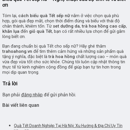
ơn
Tóm lại,
cách biếu quà Tết sếp nữ
nằm ở việc chọn quà phù
hợp, gói quà đẹp mắt, chọn thời điểm đúng và biếu với thái độ
chân thành, khiêm tốn. Từ
set dưỡng da
,
trà hoa hồng cao cấp
,
khăn lụa
đến
giỏ quà Tết
, bạn có rất nhiều lựa chọn để gửi gắm
lòng biết ơn.
Bạn đang chuẩn bị quà Tết cho sếp nữ? Hãy ghé thăm
trahoahong.vn
để tìm thêm cảm hứng và những sản phẩm quà
tặng ý nghĩa, đặc biệt là
trà hoa hồng
chất lượng cao – món quà
vừa đẹp vừa tốt cho sức khỏe. Chúng tôi luôn cập nhật thông tin
thực tế từ kinh nghiệm cộng đồng để giúp bạn tự tin hơn trong
mọi dịp quan trọng.
Trả lời
Bạn phải
đăng nhập
để gửi phản hồi.
Bài viết liên quan
Quà Tết Doanh Nghiệp Tại Hà Nội: Xu Hướng & Địa Chỉ Uy Tín