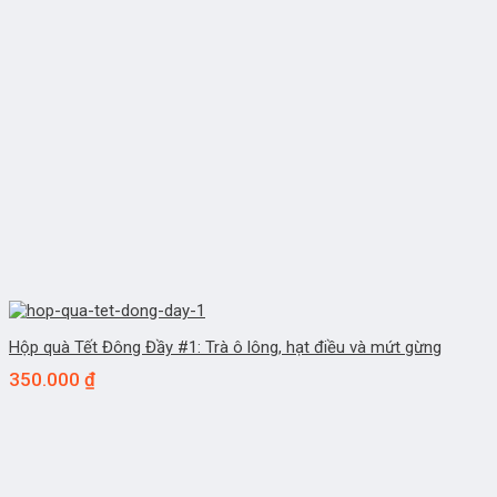
Hộp quà Tết Đông Đầy #1: Trà ô lông, hạt điều và mứt gừng
350.000
₫