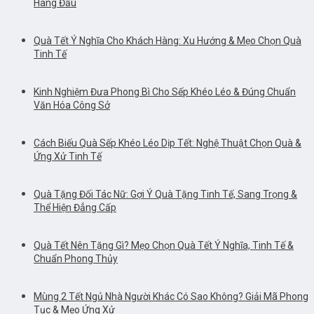
Hàng Đầu
Quà Tết Ý Nghĩa Cho Khách Hàng: Xu Hướng & Mẹo Chọn Quà
Tinh Tế
Kinh Nghiệm Đưa Phong Bì Cho Sếp Khéo Léo & Đúng Chuẩn
Văn Hóa Công Sở
Cách Biếu Quà Sếp Khéo Léo Dịp Tết: Nghệ Thuật Chọn Quà &
Ứng Xử Tinh Tế
Quà Tặng Đối Tác Nữ: Gợi Ý Quà Tặng Tinh Tế, Sang Trọng &
Thể Hiện Đẳng Cấp
Quà Tết Nên Tặng Gì? Mẹo Chọn Quà Tết Ý Nghĩa, Tinh Tế &
Chuẩn Phong Thủy
Mùng 2 Tết Ngủ Nhà Người Khác Có Sao Không? Giải Mã Phong
Tục & Mẹo Ứng Xử