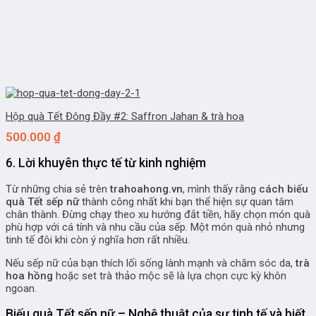
Hộp quà Tết Đông Đầy #2: Saffron Jahan & trà hoa
500.000
₫
6. Lời khuyên thực tế từ kinh nghiệm
Từ những chia sẻ trên
trahoahong.vn
, mình thấy rằng
cách biếu
quà Tết sếp nữ
thành công nhất khi bạn thể hiện sự quan tâm
chân thành. Đừng chạy theo xu hướng đắt tiền, hãy chọn món quà
phù hợp với cá tính và nhu cầu của sếp. Một món quà nhỏ nhưng
tinh tế đôi khi còn ý nghĩa hơn rất nhiều.
Nếu sếp nữ của bạn thích lối sống lành mạnh và chăm sóc da,
trà
hoa hồng
hoặc set trà thảo mộc sẽ là lựa chọn cực kỳ khôn
ngoan.
Biếu quà Tết sếp nữ – Nghệ thuật của sự tinh tế và biết