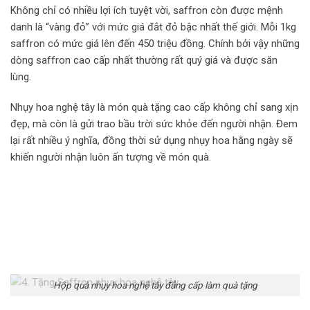
Không chỉ có nhiều lợi ích tuyệt vời, saffron còn được mệnh
danh là “vàng đỏ” với mức giá đắt đỏ bậc nhất thế giới. Mỗi 1kg
saffron có mức giá lên đến 450 triệu đồng. Chính bởi vậy những
dòng saffron cao cấp nhất thường rất quý giá và được săn
lùng.
Nhụy hoa nghệ tây là món quà tặng cao cấp không chỉ sang xịn
đẹp, mà còn là gửi trao bầu trời sức khỏe đến người nhận. Đem
lại rất nhiều ý nghĩa, đồng thời sử dụng nhụy hoa hằng ngày sẽ
khiến người nhận luôn ấn tượng về món quà.
Hộp quà nhụy hoa nghệ tây đẳng cấp làm quà tặng