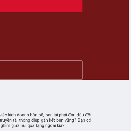
việc kinh doanh bộn bề, bạn lại phải đau đầu đối
 truyền tải thông điệp gắn kết bền vững? Bạn có
ghỉm giữa núi quà tặng ngoài kia?