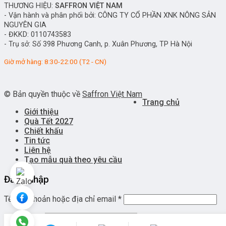
THƯƠNG HIỆU:
SAFFRON VIỆT NAM
- Vận hành và phân phối bởi:
CÔNG TY CỔ PHẦN XNK NÔNG SẢN
NGUYÊN GIA
- ĐKKD: 0110743583
- Trụ sở: Số 398 Phương Canh, p. Xuân Phương, TP Hà Nội
Giờ mở hàng: 8:30-22:00 (T2 - CN)
© Bản quyền thuộc về
Saffron Việt Nam
Trang chủ
Giới thiệu
Quà Tết 2027
Chiết khấu
Tin tức
Liên hệ
Tạo mẫu quà theo yêu cầu
Đăng nhập
Tên tài khoản hoặc địa chỉ email
*
Mật khẩu
*