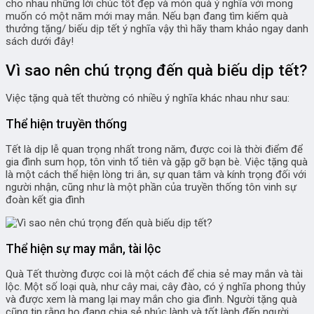
cho nhau những lời chúc tốt đẹp và món quà ý nghĩa với mong
muốn có một năm mới may mắn. Nếu bạn đang tìm kiếm quà
thưởng tặng/ biếu dịp tết ý nghĩa vậy thì hãy tham khảo ngay danh
sách dưới đây!
Vì sao nên chú trọng đến quà biếu dịp tết?
Việc tặng quà tết thường có nhiều ý nghĩa khác nhau như sau:
Thể hiện truyền thống
Tết là dịp lễ quan trọng nhất trong năm, được coi là thời điểm để
gia đình sum họp, tôn vinh tổ tiên và gặp gỡ bạn bè. Việc tặng quà
là một cách thể hiện lòng tri ân, sự quan tâm và kính trọng đối với
người nhận, cũng như là một phần của truyền thống tôn vinh sự
đoàn kết gia đình
Thể hiện sự may mắn, tài lộc
Quà Tết thường được coi là một cách để chia sẻ may mắn và tài
lộc. Một số loại quà, như cây mai, cây đào, có ý nghĩa phong thủy
và được xem là mang lại may mắn cho gia đình. Người tặng quà
cũng tin rằng họ đang chia sẻ phúc lành và tốt lành đến người