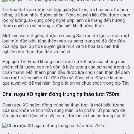
Trà hoa Saffron được kết hợp giữa Saffron, trà hoa cúc, trà hoa
hồng, trà hoa nhài, đường phèn. Từng nguyên liệu đều được chọn
lọc kỹ lưỡng, áp dụng công nghệ ướp lạnh để mang đến hương
thơm quyến rũ và hương vị đặc biệt khi thưởng thức.
Mứt sen và mứt gừng được mix cùng Saffron đã tạo ra một một
loại mứt đặc biệt, tăng thêm vào sự sang trọng và độ độc đáo
của hộp quà. Sự hòa quyện giữa mứt và trà hoa tạo nên trải
nghiệm ẩm thực độc đáo và thú vị.
Hộp quà Tết Emad không chỉ là một sự kết hợp của những sản
phẩm chất lượng cao mà còn là biểu tượng của sự sang trọng và
chân thành. Mỗi thành phần đều được lựa chọn cẩn thận để đảm
bảo một trải nghiệm Tết độc đáo và đáng nhớ. Đây sẽ là món
quà tuyệt vời để thể hiện lòng biết ơn và chúc phúc trong dịp Tết.
Chai rượu XO ngâm đông trùng hạ thảo tươi 750ml
Chai rượu XO ngâm đông trùng hạ thảo tươi là một biểu tượng
của sức khỏe và tinh thần sung mãn. Sản phẩm rất phù hợp để
làm quà dành tặng cho sếp nam, đối tác và bạn bè trong dịp tết.