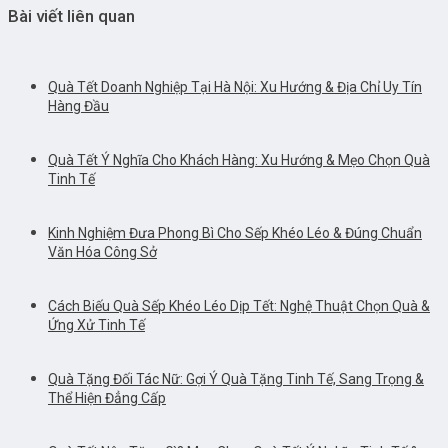
Bài viết liên quan
Quà Tết Doanh Nghiệp Tại Hà Nội: Xu Hướng & Địa Chỉ Uy Tín
Hàng Đầu
Quà Tết Ý Nghĩa Cho Khách Hàng: Xu Hướng & Mẹo Chọn Quà
Tinh Tế
Kinh Nghiệm Đưa Phong Bì Cho Sếp Khéo Léo & Đúng Chuẩn
Văn Hóa Công Sở
Cách Biếu Quà Sếp Khéo Léo Dịp Tết: Nghệ Thuật Chọn Quà &
Ứng Xử Tinh Tế
Quà Tặng Đối Tác Nữ: Gợi Ý Quà Tặng Tinh Tế, Sang Trọng &
Thể Hiện Đẳng Cấp