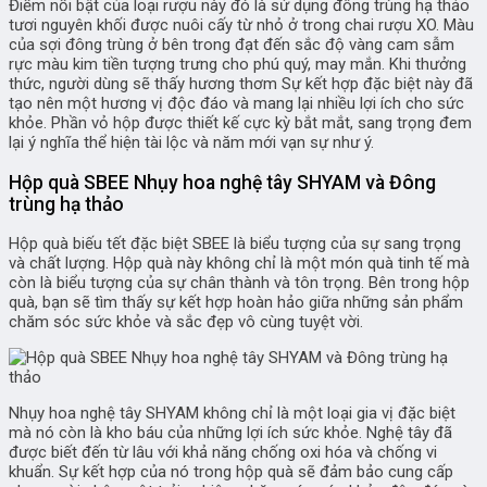
Điểm nổi bật của loại rượu này đó là sử dụng đông trùng hạ thảo
tươi nguyên khối được nuôi cấy từ nhỏ ở trong chai rượu XO. Màu
của sợi đông trùng ở bên trong đạt đến sắc độ vàng cam sẫm
rực màu kim tiền tượng trưng cho phú quý, may mắn. Khi thưởng
thức, người dùng sẽ thấy hương thơm Sự kết hợp đặc biệt này đã
tạo nên một hương vị độc đáo và mang lại nhiều lợi ích cho sức
khỏe. Phần vỏ hộp được thiết kế cực kỳ bắt mắt, sang trọng đem
lại ý nghĩa thể hiện tài lộc và năm mới vạn sự như ý.
Hộp quà SBEE Nhụy hoa nghệ tây SHYAM và Đông
trùng hạ thảo
Hộp quà biếu tết đặc biệt SBEE là biểu tượng của sự sang trọng
và chất lượng. Hộp quà này không chỉ là một món quà tinh tế mà
còn là biểu tượng của sự chân thành và tôn trọng. Bên trong hộp
quà, bạn sẽ tìm thấy sự kết hợp hoàn hảo giữa những sản phẩm
chăm sóc sức khỏe và sắc đẹp vô cùng tuyệt vời.
Nhụy hoa nghệ tây SHYAM không chỉ là một loại gia vị đặc biệt
mà nó còn là kho báu của những lợi ích sức khỏe. Nghệ tây đã
được biết đến từ lâu với khả năng chống oxi hóa và chống vi
khuẩn. Sự kết hợp của nó trong hộp quà sẽ đảm bảo cung cấp