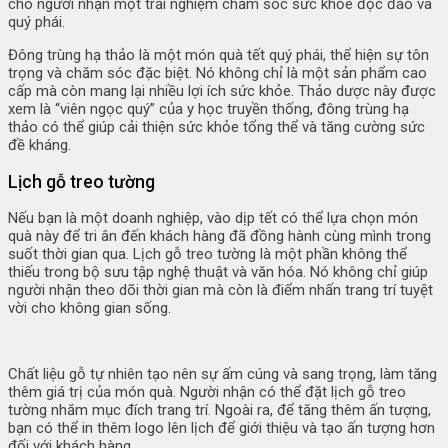
cho người nhận một trải nghiệm chăm sóc sức khỏe độc đáo và
quý phái.
Đông trùng hạ thảo là một món quà tết quý phái, thể hiện sự tôn
trọng và chăm sóc đặc biệt. Nó không chỉ là một sản phẩm cao
cấp mà còn mang lại nhiều lợi ích sức khỏe. Thảo dược này được
xem là “viên ngọc quý” của y học truyền thống, đông trùng hạ
thảo có thể giúp cải thiện sức khỏe tổng thể và tăng cường sức
đề kháng.
Lịch gỗ treo tường
Nếu bạn là một doanh nghiệp, vào dịp tết có thể lựa chọn món
quà này để tri ân đến khách hàng đã đồng hành cùng mình trong
suốt thời gian qua. Lịch gỗ treo tường là một phần không thể
thiếu trong bộ sưu tập nghệ thuật và văn hóa. Nó không chỉ giúp
người nhận theo dõi thời gian mà còn là điểm nhấn trang trí tuyệt
vời cho không gian sống.
Chất liệu gỗ tự nhiên tạo nên sự ấm cúng và sang trọng, làm tăng
thêm giá trị của món quà. Người nhận có thể đặt lịch gỗ treo
tường nhăm mục đích trang trí. Ngoài ra, để tăng thêm ấn tượng,
bạn có thể in thêm logo lên lịch để giới thiệu và tạo ấn tượng hơn
đối với khách hàng.