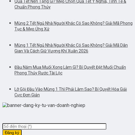
Quà Tết Nên Tặng Gì? Mẹo Chọn Quà Tết Ý Nghĩa, Tinh Tế &
Chuẩn Phong Thủy
Mùng 2 Tết Ngủ Nhà Người Khác Có Sao Không? Giải Mã Phong
Tục & Mẹo Ứng Xử
Mùng 1 Tết Ngủ Nhà Người Khác Có Sao Không? Giải Mã Dân
Gian Và Cách Giữ Vượng Khí Xuân 2026
Đầu Năm Mua Muối Xong Làm Gì? Bí Quyết Đặt Muối Chuẩn
Phong Thủy Rước Tài Lộc
Lỡ Gội Đầu Vào Mùng 1 Thì Phải Làm Sao? Bí Quyết Hóa Giải
Cực Đơn Giản