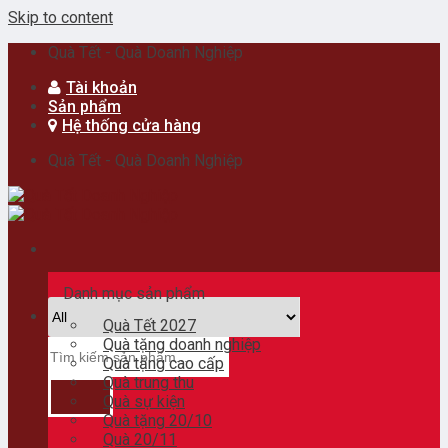
Skip to content
Quà Tết - Quà Doanh Nghiệp
Tài khoản
Sản phẩm
Hệ thống cửa hàng
Quà Tết - Quà Doanh Nghiệp
Danh mục sản phẩm
Quà Tết 2027
Quà tặng doanh nghiệp
Quà tặng cao cấp
Quà trung thu
Quà sự kiện
Quà tặng 20/10
Quà 20/11