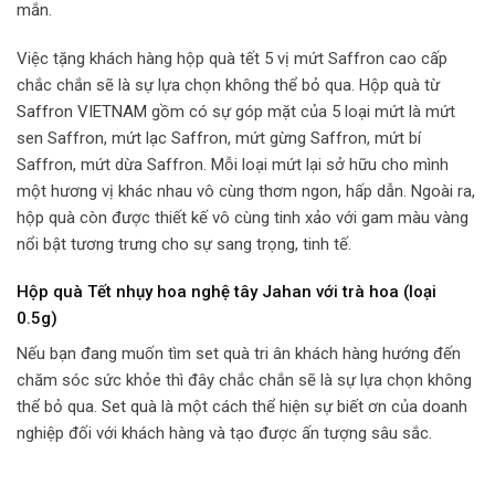
mắn.
Việc tặng khách hàng hộp quà tết 5 vị mứt Saffron cao cấp
chắc chắn sẽ là sự lựa chọn không thể bỏ qua. Hộp quà từ
Saffron VIETNAM
gồm có sự góp mặt của 5 loại mứt là mứt
sen Saffron, mứt lạc Saffron, mứt gừng Saffron, mứt bí
Saffron, mứt dừa Saffron. Mỗi loại mứt lại sở hữu cho mình
một hương vị khác nhau vô cùng thơm ngon, hấp dẫn. Ngoài ra,
hộp quà còn được thiết kế vô cùng tinh xảo với gam màu vàng
nổi bật tương trưng cho sự sang trọng, tinh tế.
Hộp quà Tết nhụy hoa nghệ tây Jahan với trà hoa (loại
0.5g)
Nếu bạn đang muốn tìm set quà tri ân khách hàng hướng đến
chăm sóc sức khỏe thì đây chắc chắn sẽ là sự lựa chọn không
thể bỏ qua.
Set quà
là một cách thể hiện sự biết ơn của doanh
nghiệp đối với khách hàng và tạo được ấn tượng sâu sắc.