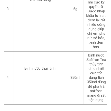
nhị cực kỳ
quyến rũ.
3
6g
Được nhập
khẩu từ Iran,
đem lại rất
nhiều công
dụng giúp
chị em phụ
nữ trẻ hóa,
xinh đẹp
hơn.
Bình nước
Saffron Tea
thủy tinh
Bình nước thuỷ tinh
chịu nhiệt
cực tốt,
4
350ml
dung tích
350ml dùng
để pha trà
saffron
mang đi rất
tiện dụng.