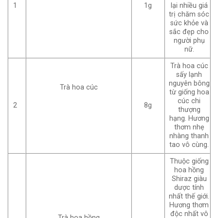
1
1g
lại nhiều giá
trị chăm sóc
sức khỏe và
sắc đẹp cho
người phụ
nữ.
Trà hoa cúc
sấy lạnh
nguyên bông
Trà hoa cúc
từ giống hoa
cúc chi
2
8g
thượng
hạng. Hương
thơm nhẹ
nhàng thanh
tao vô cùng.
Thuộc giống
hoa hồng
Shiraz giàu
dược tính
nhất thế giới.
Hương thơm
độc nhất vô
Trà hoa hồng