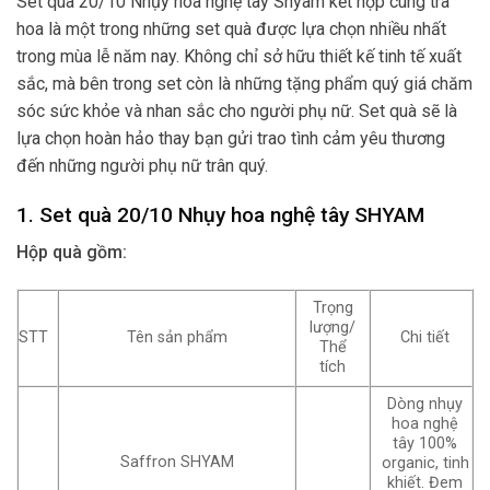
Set quà 20/10 Nhụy hoa nghệ tây Shyam kết hợp cùng trà
hoa là một trong những set quà được lựa chọn nhiều nhất
trong mùa lễ năm nay. Không chỉ sở hữu thiết kế tinh tế xuất
sắc, mà bên trong set còn là những tặng phẩm quý giá chăm
sóc sức khỏe và nhan sắc cho người phụ nữ. Set quà sẽ là
lựa chọn hoàn hảo thay bạn gửi trao tình cảm yêu thương
đến những người phụ nữ trân quý.
1. Set quà 20/10 Nhụy hoa nghệ tây SHYAM
Hộp quà gồm:
Trọng
lượng/
STT
Tên sản phẩm
Chi tiết
Thể
tích
Dòng nhụy
hoa nghệ
tây 100%
Saffron SHYAM
organic, tinh
khiết. Đem