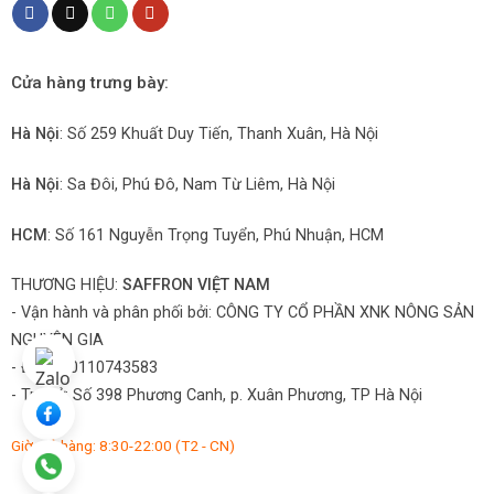
Cửa hàng trưng bày:
Hà Nội
: Số 259 Khuất Duy Tiến, Thanh Xuân, Hà Nội
Hà Nội
: Sa Đôi, Phú Đô, Nam Từ Liêm, Hà Nội
HCM
: Số 161 Nguyễn Trọng Tuyển, Phú Nhuận, HCM
THƯƠNG HIỆU:
SAFFRON VIỆT NAM
- Vận hành và phân phối bởi:
CÔNG TY CỔ PHẦN XNK NÔNG SẢN
NGUYÊN GIA
- ĐKKD: 0110743583
- Trụ sở: Số 398 Phương Canh, p. Xuân Phương, TP Hà Nội
Giờ mở hàng: 8:30-22:00 (T2 - CN)