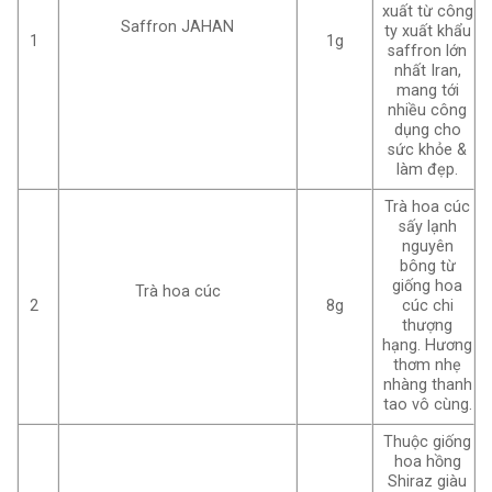
xuất từ công
Saffron JAHAN
ty xuất khẩu
1
1g
saffron lớn
nhất Iran,
mang tới
nhiều công
dụng cho
sức khỏe &
làm đẹp.
Trà hoa cúc
sấy lạnh
nguyên
bông từ
giống hoa
Trà hoa cúc
2
8g
cúc chi
thượng
hạng. Hương
thơm nhẹ
nhàng thanh
tao vô cùng.
Thuộc giống
hoa hồng
Shiraz giàu