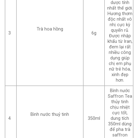
dược tính
nhất thế giới.
Hương thơm
độc nhất vô
nhị cực kỳ
Trà hoa hồng
quyến rũ.
3
6g
Được nhập
khẩu từ Iran,
đem lại rất
nhiều công
dụng giúp
chị em phụ
nữ trẻ hóa,
xinh đẹp
hơn.
Bình nước
Saffron Tea
thủy tinh
chịu nhiệt
cực tốt,
Bình nước thuỷ tinh
4
350ml
dung tích
350ml dùng
để pha trà
saffron