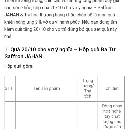
Thiết kế sang trọng, chỉn chu với những tặng phẩm quý giá
cho sức khỏe, hộp
quà 20/10 cho vợ ý nghĩa
– Saffron
JAHAN & Trà hoa thượng hạng chắc chắn sẽ là món quà
khiến nàng ưng ý & vỡ òa vì hạnh phúc. Nếu bạn đang tìm
kiếm quà tặng 20/10 cho vợ thì đừng bỏ qua set quà này
nhé.
1. Quà
20/10 cho vợ ý nghĩa
– Hộp quà Ba Tư
Saffron JAHAN
Hộp quà gồm:
Trọng
lượng/
STT
Tên sản phẩm
Chi tiết
Thể
tích
Dòng nhụy
hoa nghệ
tây chất
lượng cao
được sản