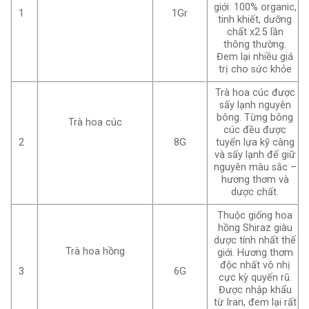
giới. 100% organic,
1
1Gr
tinh khiết, dưỡng
chất x2.5 lần
thông thường.
Đem lại nhiều giá
trị cho sức khỏe
Trà hoa cúc được
sấy lạnh nguyên
bông. Từng bông
Trà hoa cúc
cúc đều được
2
8G
tuyển lựa kỹ càng
và sấy lạnh để giữ
nguyên màu sắc –
hương thơm và
dược chất.
Thuộc giống hoa
hồng Shiraz giàu
dược tính nhất thế
Trà hoa hồng
giới. Hương thơm
độc nhất vô nhị
3
6G
cực kỳ quyến rũ.
Được nhập khẩu
từ Iran, đem lại rất