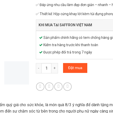
✅ Đáp ứng nhu cầu làm đẹp đơn giản – nhanh – h
✅ Thiết kế: Hộp cứng khay lót kèm túi đựng phon
KHI MUA TẠI SAFFRON VIỆT NAM
Sản phẩm chính hãng có tem chống hàng gi
Kiểm tra hàng trước khi thanh toán
Được phép đổi trả trong 7 ngày
Hộp quà Ba Tư Saffron SALAM & Trà hoa thượ
Đặt mua
 quý giá cho sức khỏe, là món quà 8/3 ý nghĩa để dành tặng mẹ
m đến sự chăm sóc từ bên trong cho người phụ nữ ngày càng xinh