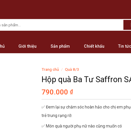
chủ
Giới thiệu
Sản phẩm
Chiết khấu
Tin tứ
Trang chủ
/
Quà 8/3
Hộp quà Ba Tư Saffron S
790.000
₫
✅ Đem lại sự chăm sóc hoàn hảo cho chị em phụ n
trẻ trung rạng rỡ.
✅ Món quà người phụ nữ nào cũng muốn có