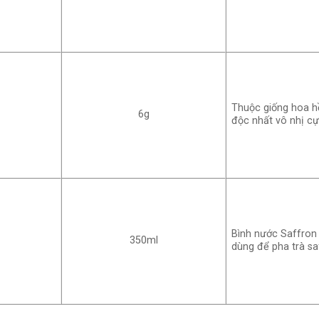
Thuộc giống hoa hồ
6g
độc nhất vô nhị cự
Bình nước Saffron 
350ml
dùng để pha trà sa