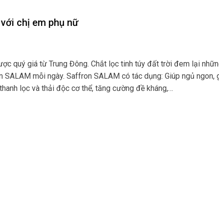
t với chị em phụ nữ
ợc quý giá từ Trung Đông. Chắt lọc tinh túy đất trời đem lại những
n SALAM mỗi ngày. Saffron SALAM có tác dụng: Giúp ngủ ngon, gi
hanh lọc và thải độc cơ thể, tăng cường đề kháng,…