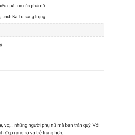
iệu quả cao của phái nữ
g cách Ba Tư sang trọng
ả
ng hạng số lượng
, vợ,… những người phụ nữ mà bạn trân quý. Với
 đẹp rạng rỡ và trẻ trung hơn.