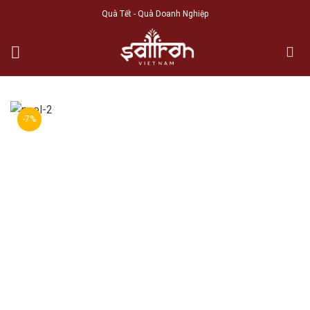
Skip
Quà Tết - Quà Doanh Nghiệp
to
content
-7%