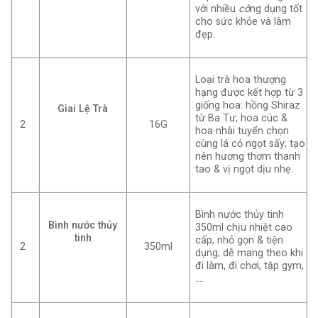
với nhiều
cô
ng dụng tốt
cho sức khỏe và làm
đẹp.
Loại trà hoa thượng
hạng được kết hợp từ 3
giống hoa: hồng Shiraz
Giai Lệ Trà
từ Ba Tư, hoa cúc &
2
16G
hoa nhài tuyển chọn
cùng lá cỏ ngọt sấy; tạo
nên hương thơm thanh
tao & vị ngọt dịu nhẹ.
Bình nước thủy tinh
Bình nước thủy
350ml chịu nhiệt cao
tinh
cấp, nhỏ gọn & tiện
2
350ml
dụng; dễ mang theo khi
đi làm, đi chơi, tập gym,
….