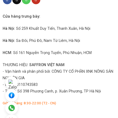
Cửa hàng trưng bày:
Hà Nội
: Số 259 Khuất Duy Tiến, Thanh Xuân, Hà Nội
Hà Nội
: Sa Đôi, Phú Đô, Nam Từ Liêm, Hà Nội
HCM
: Số 161 Nguyễn Trọng Tuyển, Phú Nhuận, HCM
THƯƠNG HIỆU:
SAFFRON VIỆT NAM
- Vận hành và phân phối bởi:
CÔNG TY CỔ PHẦN XNK NÔNG SẢN
NGUYÊN GIA
- ĐKKD: 0110743583
- Trụ sở: Số 398 Phương Canh, p. Xuân Phương, TP Hà Nội
Giờ mở hàng: 8:30-22:00 (T2 - CN)