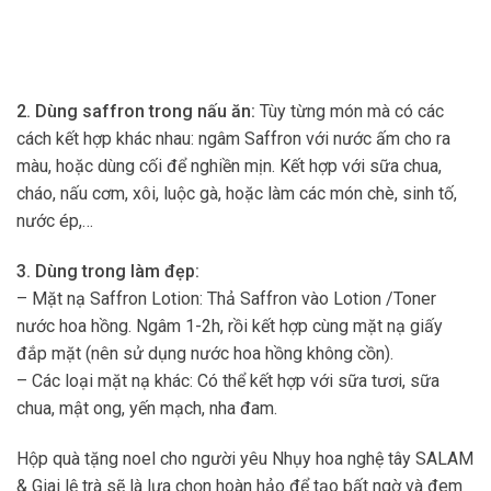
2. Dùng saffron trong nấu ăn:
Tùy từng món mà có các
cách kết hợp khác nhau: ngâm Saffron với nước ấm cho ra
màu, hoặc dùng cối để nghiền mịn. Kết hợp với sữa chua,
cháo, nấu cơm, xôi, luộc gà, hoặc làm các món chè, sinh tố,
nước ép,…
3. Dùng trong làm đẹp:
– Mặt nạ Saffron Lotion: Thả Saffron vào Lotion /Toner
nước hoa hồng. Ngâm 1-2h, rồi kết hợp cùng mặt nạ giấy
đắp mặt (nên sử dụng nước hoa hồng không cồn).
– Các loại mặt nạ khác: Có thể kết hợp với sữa tươi, sữa
chua, mật ong, yến mạch, nha đam.
Hộp quà tặng noel cho người yêu Nhụy hoa nghệ tây SALAM
& Giai lệ trà sẽ là lựa chọn hoàn hảo để tạo bất ngờ và đem