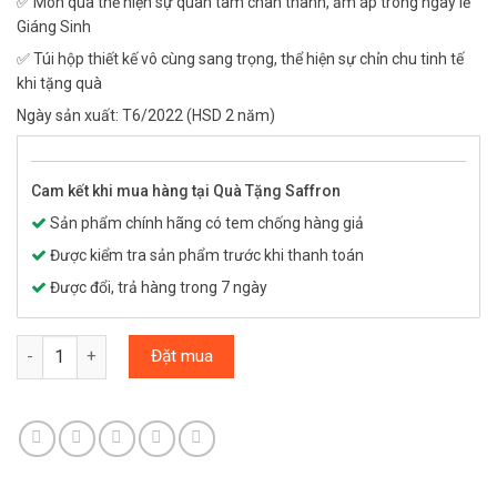
✅ Món quà thể hiện sự quan tâm chân thành, ấm áp trong ngày lễ
Giáng Sinh
✅ Túi hộp thiết kế vô cùng sang trọng, thể hiện sự chỉn chu tinh tế
khi tặng quà
Ngày sản xuất: T6/2022 (HSD 2 năm)
Cam kết khi mua hàng tại Quà Tặng Saffron
Sản phẩm chính hãng có tem chống hàng giả
Được kiểm tra sản phẩm trước khi thanh toán
Được đổi, trả hàng trong 7 ngày
Hộp quà Nhụy hoa nghệ tây SALAM & Giai Lệ Trà thượng hạng số
Đặt mua