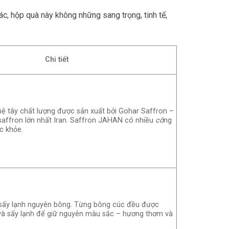
c, hộp quà này không những sang trọng, tinh tế,
Chi tiết
ệ tây chất lượng được sản xuất bởi Gohar Saffron –
 saffron lớn nhất Iran. Saffron JAHAN có nhiều
cô
ng
c khỏe.
sấy lạnh nguyên bông. Từng bông cúc đều được
 và sấy lạnh để giữ nguyên màu sắc – hương thơm và