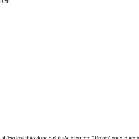
 tính.
 những loại thảo dược quý thuộc hàng top. Giúp ngủ ngon, giảm s