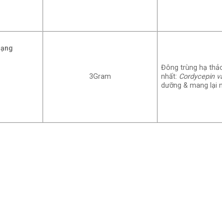
hạng
Đông trùng hạ thảo
3Gram
nhất:
Cordycepin v
dưỡng & mang lại 