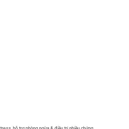
tress, hỗ trợ phòng ngừa & điều trị nhiều chứng