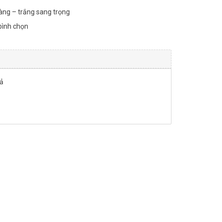
àng – trắng sang trọng
bình chọn
ả
ông trùng hạ thảo + Trà hoa) số lượng