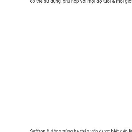
có thể sử dụng, phù hợp với mọi độ tuổi & mọi giới
Saffron & đông trùng hạ thảo vốn được biết đến là