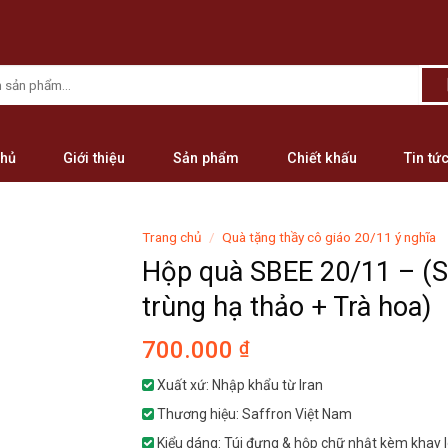
chủ
Giới thiệu
Sản phẩm
Chiết khấu
Tin tứ
Trang chủ
/
Quà tặng thầy cô giáo 20/11 ý nghĩa
Hộp quà SBEE 20/11 – (S
trùng hạ thảo + Trà hoa)
700.000
₫
Xuất xứ: Nhập khẩu từ Iran
Thương hiệu: Saffron Việt Nam
Kiểu dáng: Túi đựng & hộp chữ nhật kèm khay l