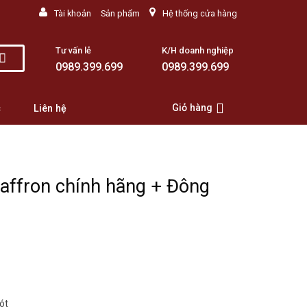
Tài khoản
Sản phẩm
Hệ thống cửa hàng
Tư vấn lẻ
K/H doanh nghiệp
0989.399.699
0989.399.699
Giỏ hàng
c
Liên hệ
affron chính hãng + Đông
ót