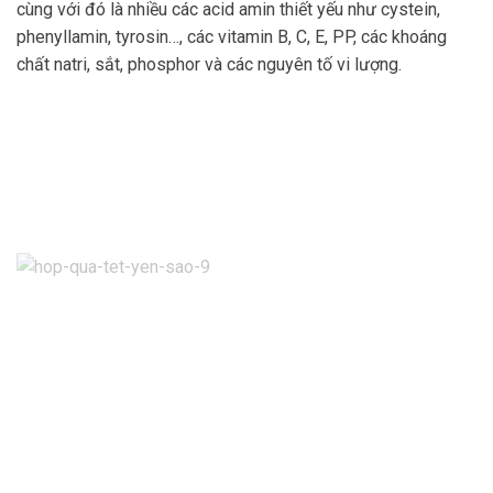
cùng với đó là nhiều các acid amin thiết yếu như cystein,
phenyllamin, tyrosin…, các vitamin B, C, E, PP, các khoáng
chất natri, sắt, phosphor và các nguyên tố vi lượng.
 CHÍNH SÁCH CHIẾT KHẤU SET QUÀ
Áp dụng từ
6/10/2025
SỐ LƯỢNG
CHIẾT KHẤU
≥ 10 hộp
5%