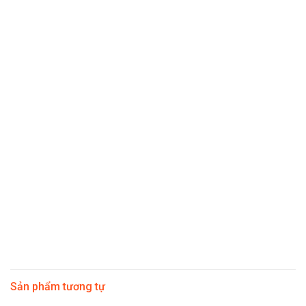
Miễn phí giao hàng miền Bắc
Xuất hóa đơn VAT đầy đủ
Tư vấn set quà theo yêu cầu
Chiết khấu đến 50% theo số lượng
Thiết kế hộp quà riêng theo yêu cầu
Sản phẩm tương tự