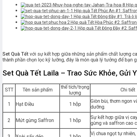
Hộp q
Hộp quà Tết Phúc An #1: Saffron
Hộp quà Tết Đông Đầy #1: Trà ô 
Hộp quà Tết Hòa Phúc #2: Saffron 
Hộp quà Tết Đông Đầy #2: Saff
Set Quà Tết
với sự kết hợp giữa những sản phẩm chất lượng cao
thành phần chọn lọc kỹ lưỡng, đây là món quà lý tưởng để bạn g
Set Quà Tết Laila – Trao Sức Khỏe, Gửi
thể tích/trọng
STT
Tên sản phẩm
Chi tiết
lượng
Giòn bùi, thơm ngon v
1
Hạt Điều
1 hộp
dưỡng.
Sự kết hợp giữa vị ca
2
Mứt gừng Saffron
1 hộp
gừng và saffron cao c
Vị chua ngọt tự nhiên
3
Xoài sấy dẻo
1 hộp