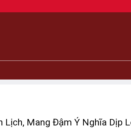
h Lịch, Mang Đậm Ý Nghĩa Dịp L