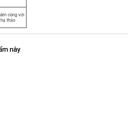
gâm cùng với
 hạ thảo
hẩm này