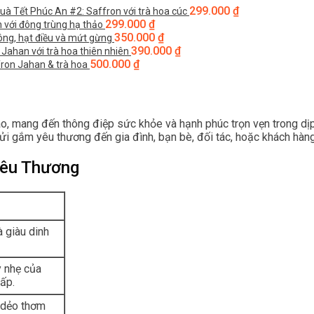
299.000
₫
uà Tết Phúc An #2: Saffron với trà hoa cúc
299.000
₫
 với đông trùng hạ thảo
350.000
₫
lông, hạt điều và mứt gừng
390.000
₫
Jahan với trà hoa thiên nhiên
500.000
₫
ron Jahan & trà hoa
, mang đến thông điệp sức khỏe và hạnh phúc trọn vẹn trong dịp 
ửi gắm yêu thương đến gia đình, bạn bè, đối tác, hoặc khách hàng
 Yêu Thương
à giàu dinh
y nhẹ của
ấp.
, dẻo thơm