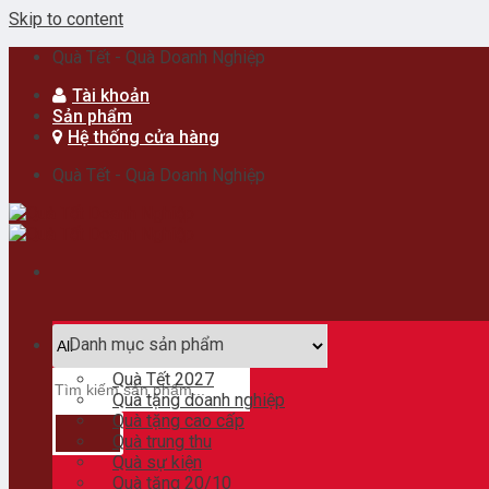
Skip to content
Quà Tết - Quà Doanh Nghiệp
Tài khoản
Sản phẩm
Hệ thống cửa hàng
Quà Tết - Quà Doanh Nghiệp
Danh mục sản phẩm
Quà Tết 2027
Quà tặng doanh nghiệp
Quà tặng cao cấp
Quà trung thu
Quà sự kiện
Quà tặng 20/10