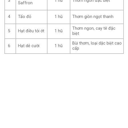
3
1 hũ
Thơm ngon đặc biệt
Saffron
4
1 hũ
Thơm giòn ngọt thanh
Tấo đỏ
Thơm ngon, cay tê đặc
5
1 hũ
Hạt điều tỏi ớt
biệt
Bùi thơm, loại dặc biệt cao
6
1 hũ
Hạt dẻ cười
cấp
n báo giá doanh nghiệp cho sản phẩm
ui lòng điền các thông tin sau:
của bạn (hoặc tên Công Ty)
hỉ Email (bắt buộc)