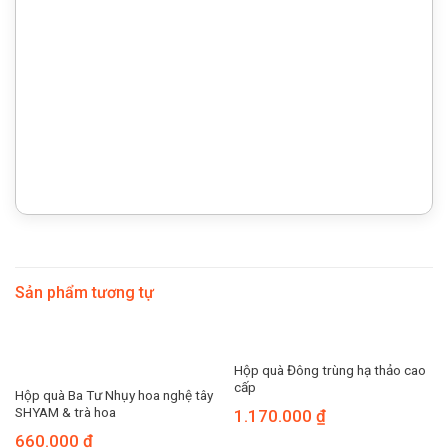
Chiết khấu đến 50% theo số lượng
Thiết kế hộp quà riêng theo yêu cầu
Sản phẩm tương tự
Hộp quà Đông trùng hạ thảo cao
cấp
Hộp quà Ba Tư Nhụy hoa nghệ tây
SHYAM & trà hoa
1.170.000
₫
660.000
₫