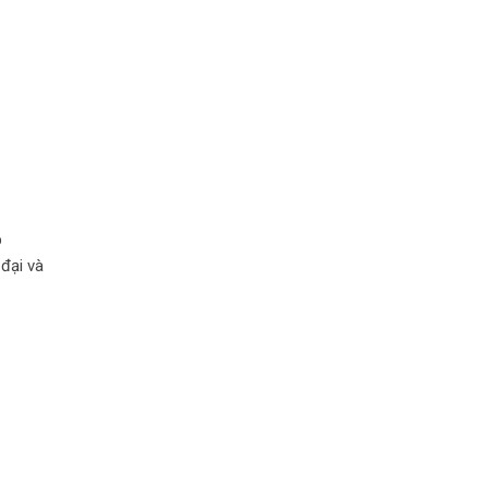
p
 đại và