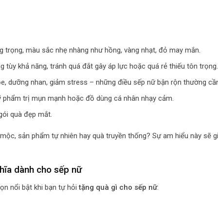
ang trọng, màu sắc nhẹ nhàng như hồng, vàng nhạt, đỏ may mắn.
 tùy khả năng, tránh quá đắt gây áp lực hoặc quá rẻ thiếu tôn trọng.
ỏe, dưỡng nhan, giảm stress – những điều sếp nữ bận rộn thường cần
ỹ phẩm trị mụn mạnh hoặc đồ dùng cá nhân nhạy cảm.
 gói quà đẹp mắt.
o mộc, sản phẩm tự nhiên hay quà truyền thống? Sự am hiểu này sẽ g
ghĩa dành cho sếp nữ
ọn nổi bật khi bạn tự hỏi
tặng quà gì cho sếp nữ
: