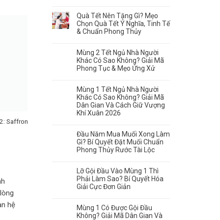
Quà Tết Nên Tặng Gì? Mẹo
Chọn Quà Tết Ý Nghĩa, Tinh Tế
& Chuẩn Phong Thủy
Mùng 2 Tết Ngủ Nhà Người
Khác Có Sao Không? Giải Mã
Phong Tục & Mẹo Ứng Xử
Mùng 1 Tết Ngủ Nhà Người
Khác Có Sao Không? Giải Mã
Dân Gian Và Cách Giữ Vượng
Khí Xuân 2026
2: Saffron
Hộp quà Tết Hòa Phúc #2:
Hộp quà Tết Đông Đầy #
Saffron Jahan với trà hoa thiên
Saffron Jahan & trà hoa
Đầu Năm Mua Muối Xong Làm
nhiên
Gì? Bí Quyết Đặt Muối Chuẩn
500.000
₫
Phong Thủy Rước Tài Lộc
390.000
₫
Lỡ Gội Đầu Vào Mùng 1 Thì
Phải Làm Sao? Bí Quyết Hóa
nh
Giải Cực Đơn Giản
 lòng
an hệ
Mùng 1 Có Được Gội Đầu
Không? Giải Mã Dân Gian Và