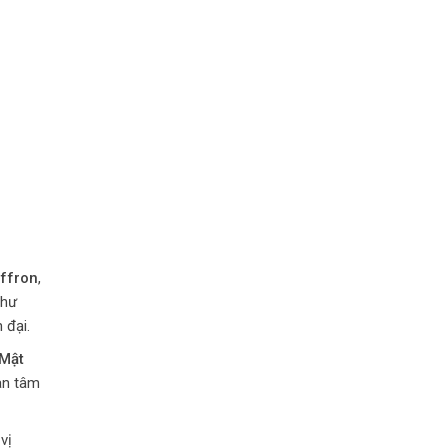
ffron
,
thư
 đại.
Mật
an tâm
vị