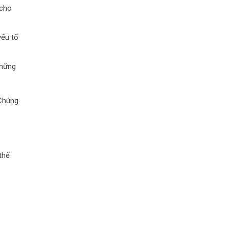
 cho
yếu tố
Những
 Chúng
thể