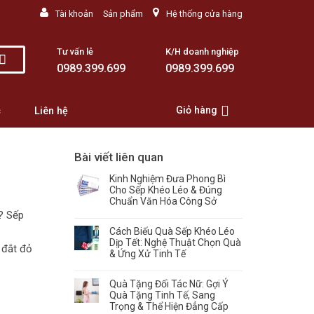
Tài khoản
Sản phẩm
Hệ thống cửa hàng
Tư vấn lẻ
K/H doanh nghiệp
0989.399.699
0989.399.699
Giỏ hàng
c
Liên hệ
Bài viết liên quan
Kinh Nghiệm Đưa Phong Bì
Cho Sếp Khéo Léo & Đúng
Chuẩn Văn Hóa Công Sở
p? Sếp
Cách Biếu Quà Sếp Khéo Léo
Dịp Tết: Nghệ Thuật Chọn Quà
 đắt đỏ
& Ứng Xử Tinh Tế
Quà Tặng Đối Tác Nữ: Gợi Ý
Quà Tặng Tinh Tế, Sang
Trọng & Thể Hiện Đẳng Cấp