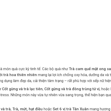
 là món quà cực kỳ tinh tế. Các bộ quà như
Trà cam quế mật ong sa
ới trà hoa thiên nhiên
mang lại lợi ích chống oxy hóa, dưỡng da và 
ng dụng làm đẹp da, cải thiện tâm trạng – rất phù hợp với sếp nữ hiện
hư
Cốt gừng và trà lạc tiên
,
Cốt gừng và trà đông trùng tứ vị
, hoặc
tress. Những món này vừa tự nhiên vừa sang trọng, thể hiện bạn qu
 và trà
,
Trà, mứt, hạt điều
hoặc
Set 6 vị trà Tân Xuân
mang hương 