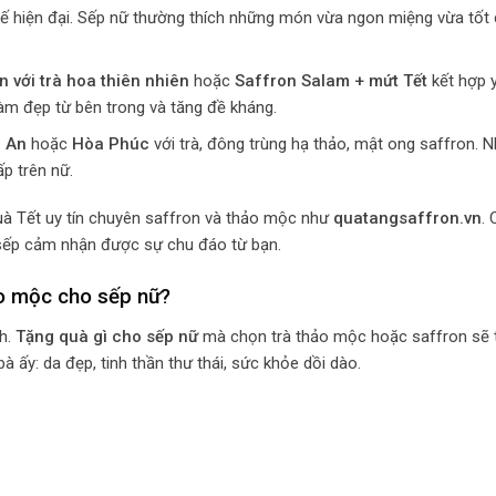
kế hiện đại. Sếp nữ thường thích những món vừa ngon miệng vừa tốt
 với trà hoa thiên nhiên
hoặc
Saffron Salam + mứt Tết
kết hợp 
làm đẹp từ bên trong và tăng đề kháng.
 An
hoặc
Hòa Phúc
với trà, đông trùng hạ thảo, mật ong saffron. 
ấp trên nữ.
uà Tết
uy tín chuyên saffron và thảo mộc như
quatangsaffron.vn
.
 sếp cảm nhận được sự chu đáo từ bạn.
ảo mộc cho sếp nữ?
nh.
Tặng quà gì cho sếp nữ
mà chọn trà thảo mộc hoặc saffron sẽ 
 ấy: da đẹp, tinh thần thư thái, sức khỏe dồi dào.