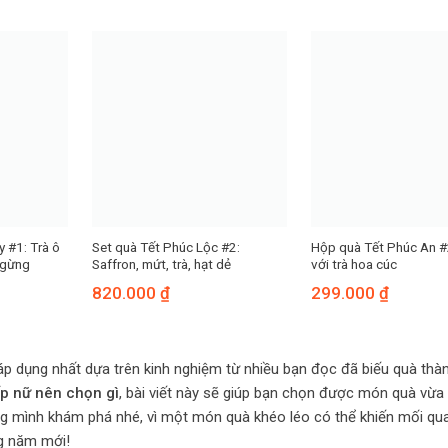
y #1: Trà ô
Set quà Tết Phúc Lộc #2:
Hộp quà Tết Phúc An #
 gừng
Saffron, mứt, trà, hạt dẻ
với trà hoa cúc
820.000
₫
299.000
₫
áp dụng nhất dựa trên kinh nghiệm từ nhiều bạn đọc đã biếu quà thà
ếp nữ nên chọn gì
, bài viết này sẽ giúp bạn chọn được món quà vừa
ùng mình khám phá nhé, vì một món quà khéo léo có thể khiến mối qu
g năm mới!