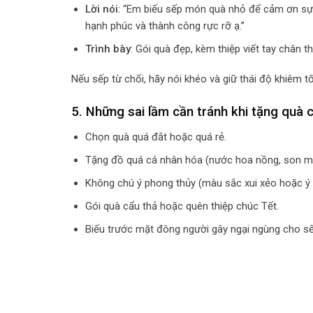
Lời nói
: “Em biếu sếp món quà nhỏ để cảm ơn sự
hạnh phúc và thành công rực rỡ ạ.”
Trình bày
: Gói quà đẹp, kèm thiệp viết tay chân t
Nếu sếp từ chối, hãy nói khéo và giữ thái độ khiêm t
5. Những sai lầm cần tránh khi tặng quà 
Chọn quà quá đắt hoặc quá rẻ.
Tặng đồ quá cá nhân hóa (nước hoa nồng, son mô
Không chú ý phong thủy (màu sắc xui xẻo hoặc ý n
Gói quà cẩu thả hoặc quên thiệp chúc Tết.
Biếu trước mặt đông người gây ngại ngùng cho sế