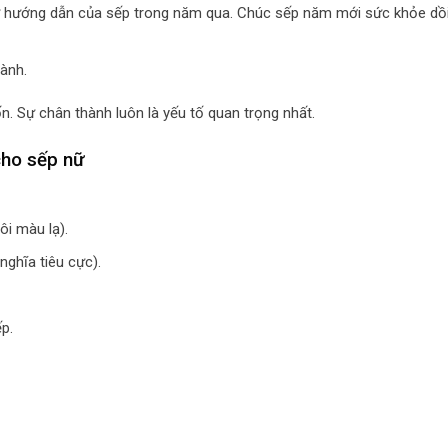
 hướng dẫn của sếp trong năm qua. Chúc sếp năm mới sức khỏe dồi
hành.
ốn. Sự chân thành luôn là yếu tố quan trọng nhất.
cho sếp nữ
i màu lạ).
ghĩa tiêu cực).
p.