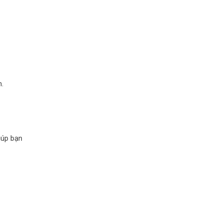
.
iúp bạn