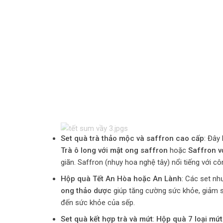
Set quà trà thảo mộc và saffron cao cấp
: Đây
Trà ô long với mật ong saffron
hoặc
Saffron v
giãn. Saffron (nhụy hoa nghệ tây) nổi tiếng với cô
Hộp quà Tết An Hòa hoặc An Lành
: Các set n
ong thảo dược
giúp tăng cường sức khỏe, giảm s
đến sức khỏe của sếp.
Set quà kết hợp trà và mứt
:
Hộp quà 7 loại mứt