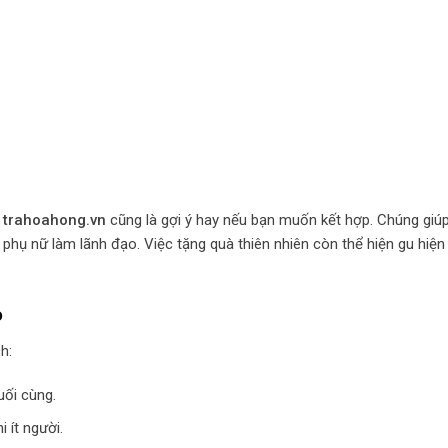
n
trahoahong.vn
cũng là gợi ý hay nếu bạn muốn kết hợp. Chúng giú
phụ nữ làm lãnh đạo. Việc tặng quà thiên nhiên còn thể hiện gu hiện
o
h:
uối cùng.
 ít người.