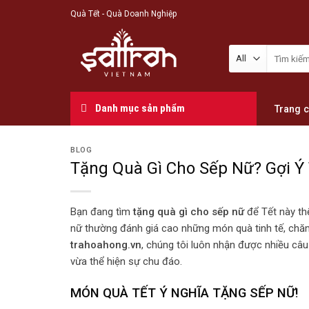
Skip
Quà Tết - Quà Doanh Nghiệp
to
content
Danh mục sản phẩm
Trang 
BLOG
Tặng Quà Gì Cho Sếp Nữ? Gợi Ý T
Bạn đang tìm
tặng quà gì cho sếp nữ
để Tết này thể
nữ thường đánh giá cao những món quà tinh tế, chăm
trahoahong.vn
, chúng tôi luôn nhận được nhiều câu
vừa thể hiện sự chu đáo.
MÓN QUÀ TẾT Ý NGHĨA TẶNG SẾP NỮ!