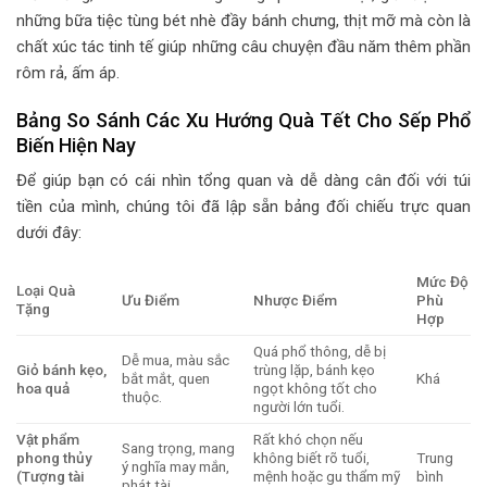
những bữa tiệc tùng bét nhè đầy bánh chưng, thịt mỡ mà còn là
chất xúc tác tinh tế giúp những câu chuyện đầu năm thêm phần
rôm rả, ấm áp.
Bảng So Sánh Các Xu Hướng Quà Tết Cho Sếp Phổ
Biến Hiện Nay
Để giúp bạn có cái nhìn tổng quan và dễ dàng cân đối với túi
tiền của mình, chúng tôi đã lập sẵn bảng đối chiếu trực quan
dưới đây:
Mức Độ
Loại Quà
Ưu Điểm
Nhược Điểm
Phù
Tặng
Hợp
Quá phổ thông, dễ bị
Dễ mua, màu sắc
Giỏ bánh kẹo,
trùng lặp, bánh kẹo
bắt mắt, quen
Khá
hoa quả
ngọt không tốt cho
thuộc.
người lớn tuổi.
Vật phẩm
Rất khó chọn nếu
Sang trọng, mang
phong thủy
không biết rõ tuổi,
Trung
ý nghĩa may mắn,
(Tượng tài
mệnh hoặc gu thẩm mỹ
bình
phát tài.