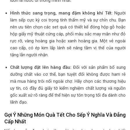
luôn là nước đi thông minh nhất.
Hình thức sang trọng, mang đậm không khí Tết:
Người
làm sếp cực kỳ coi trọng tính thẩm mỹ và sự chỉn chu. Bạn
nên ưu tiên chọn các set quà có thiết kế đóng hộp gỗ hoặc
hộp giấy mỹ thuật cứng cáp, phối màu sắc may mắn như đỏ
rực rỡ, vàng hoàng gia hoặc xanh hoàng gia. Một vẻ ngoài
cao cấp, có ép kim lấp lánh sẽ nâng tầm vị thế của người
tặng lẫn người nhận.
Chất lượng đặt lên hàng đầu:
Đối với sản phẩm bổ sung
dưỡng chất vào cơ thể, bạn tuyệt đối không được ham rẻ
mà mua hàng trôi nổi ngoài chợ. Hãy chọn các thương hiệu
uy tín, có đầy đủ giấy tờ kiểm nghiệm chất lượng và nguồn
gốc xuất xứ rõ ràng để thể hiện sự tôn trọng tối đa dành cho
lãnh đạo.
Gợi Ý Những Món Quà Tết Cho Sếp Ý Nghĩa Và Đẳng
Cấp Nhất