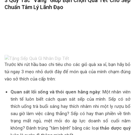
3 Quy Tắc “Vàng” Giúp Bạn Chọn Quà Tết Cho Sếp
Chuẩn Tâm Lý Lãnh Đạo
Trước khi rút hầu bao chi tiêu cho các giỏ quà xa xỉ, bạn hãy bỏ
túi ngay 3 mẹo nhỏ dưới đây để món quà của mình chạm đúng
vào sở thích của cấp trên:
Quan sát lối sống và thói quen hằng ngày:
Một nhân viên
tinh tế luôn biết cách quan sát sếp của mình. Sếp có sở
thích uống trà buổi sáng hay thích nhâm nhi một ly rượu bổ
sau giờ làm việc căng thẳng? Sếp có hay than phiền về tình
trạng mất ngủ, mệt mỏi do áp lực doanh số cuối năm
không? Đánh trúng “tâm bệnh” bằng các loại
thảo dược quý