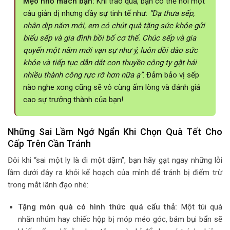
Mẹo nhỏ mách bạn:
Khi trao quà, bạn có thể nói một
câu giản dị nhưng đầy sự tinh tế như:
“Dạ thưa sếp,
nhân dịp năm mới, em có chút quà tặng sức khỏe gửi
biếu sếp và gia đình bồi bổ cơ thể. Chúc sếp và gia
quyến một năm mới vạn sự như ý, luôn dồi dào sức
khỏe và tiếp tục dẫn dắt con thuyền công ty gặt hái
nhiều thành công rực rỡ hơn nữa ạ”
. Đảm bảo vị sếp
nào nghe xong cũng sẽ vô cùng ấm lòng và đánh giá
cao sự trưởng thành của bạn!
Những Sai Lầm Ngớ Ngẩn Khi Chọn Quà Tết Cho
Cấp Trên Cần Tránh
Đôi khi “sai một ly là đi một dặm”, bạn hãy gạt ngay những lỗi
lầm dưới đây ra khỏi kế hoạch của mình để tránh bị điểm trừ
trong mắt lãnh đạo nhé:
Tặng món quà có hình thức quá cẩu thả:
Một túi quà
nhăn nhúm hay chiếc hộp bị móp méo góc, bám bụi bẩn sẽ