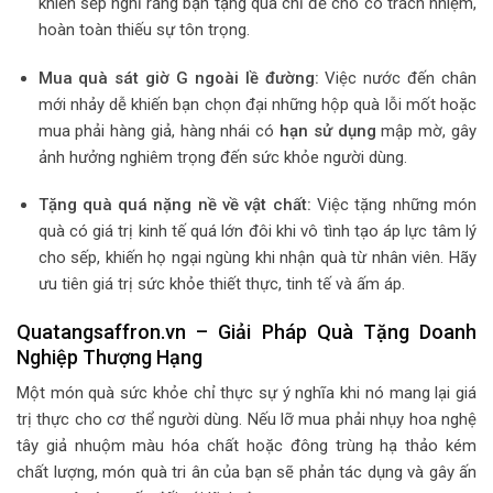
khiến sếp nghĩ rằng bạn tặng quà chỉ để cho có trách nhiệm,
hoàn toàn thiếu sự tôn trọng.
Mua quà sát giờ G ngoài lề đường:
Việc nước đến chân
mới nhảy dễ khiến bạn chọn đại những hộp quà lỗi mốt hoặc
mua phải hàng giả, hàng nhái có
hạn sử dụng
mập mờ, gây
ảnh hưởng nghiêm trọng đến sức khỏe người dùng.
Tặng quà quá nặng nề về vật chất:
Việc tặng những món
quà có giá trị kinh tế quá lớn đôi khi vô tình tạo áp lực tâm lý
cho sếp, khiến họ ngại ngùng khi nhận quà từ nhân viên. Hãy
ưu tiên giá trị sức khỏe thiết thực, tinh tế và ấm áp.
Quatangsaffron.vn – Giải Pháp Quà Tặng Doanh
Nghiệp Thượng Hạng
Một món quà sức khỏe chỉ thực sự ý nghĩa khi nó mang lại giá
trị thực cho cơ thể người dùng. Nếu lỡ mua phải nhụy hoa nghệ
tây giả nhuộm màu hóa chất hoặc đông trùng hạ thảo kém
chất lượng, món quà tri ân của bạn sẽ phản tác dụng và gây ấn