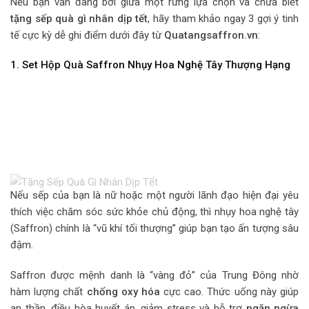
Nếu bạn vẫn đang bơi giữa một rừng lựa chọn và chưa biết
tặng sếp quà gì nhân dịp tết
, hãy tham khảo ngay 3 gợi ý tinh
tế cực kỳ dễ ghi điểm dưới đây từ
Quatangsaffron.vn
:
1. Set Hộp Quà Saffron Nhụy Hoa Nghệ Tây Thượng Hạng
Nếu sếp của bạn là nữ hoặc một người lãnh đạo hiện đại yêu
thích việc chăm sóc sức khỏe chủ động, thì nhụy hoa nghệ tây
(Saffron) chính là “vũ khí tối thượng” giúp bạn tạo ấn tượng sâu
đậm.
Saffron được mệnh danh là “vàng đỏ” của Trung Đông nhờ
hàm lượng chất
chống oxy hóa
cực cao. Thức uống này giúp
an thần, điều hòa huyết áp, giảm stress và hỗ trợ
ngăn ngừa