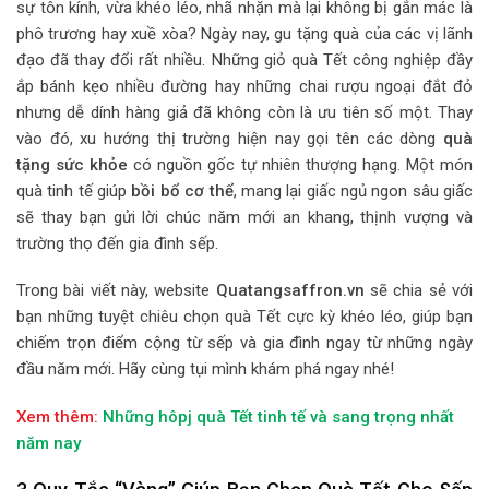
sự tôn kính, vừa khéo léo, nhã nhặn mà lại không bị gắn mác là
phô trương hay xuề xòa? Ngày nay, gu tặng quà của các vị lãnh
đạo đã thay đổi rất nhiều. Những giỏ quà Tết công nghiệp đầy
ắp bánh kẹo nhiều đường hay những chai rượu ngoại đắt đỏ
nhưng dễ dính hàng giả đã không còn là ưu tiên số một. Thay
vào đó, xu hướng thị trường hiện nay gọi tên các dòng
quà
tặng sức khỏe
có nguồn gốc tự nhiên thượng hạng. Một món
quà tinh tế giúp
bồi bổ cơ thể
, mang lại giấc ngủ ngon sâu giấc
sẽ thay bạn gửi lời chúc năm mới an khang, thịnh vượng và
trường thọ đến gia đình sếp.
Trong bài viết này, website
Quatangsaffron.vn
sẽ chia sẻ với
bạn những tuyệt chiêu chọn quà Tết cực kỳ khéo léo, giúp bạn
chiếm trọn điểm cộng từ sếp và gia đình ngay từ những ngày
đầu năm mới. Hãy cùng tụi mình khám phá ngay nhé!
Xem thêm:
Những hôpj quà Tết tinh tế và sang trọng nhất
năm nay