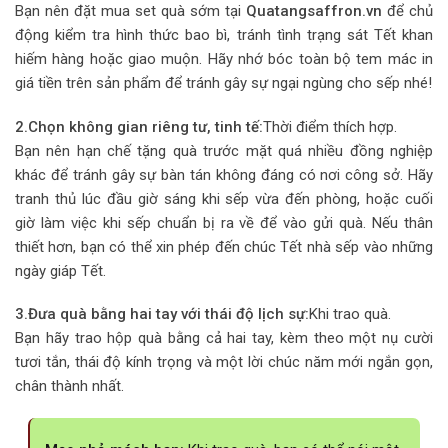
Bạn nên đặt mua set quà sớm tại
Quatangsaffron.vn
để chủ
động kiểm tra hình thức bao bì, tránh tình trạng sát Tết khan
hiếm hàng hoặc giao muộn. Hãy nhớ bóc toàn bộ tem mác in
giá tiền trên sản phẩm để tránh gây sự ngại ngùng cho sếp nhé!
2.Chọn không gian riêng tư, tinh tế:
Thời điểm thích hợp.
Bạn nên hạn chế tặng quà trước mặt quá nhiều đồng nghiệp
khác để tránh gây sự bàn tán không đáng có nơi công sở. Hãy
tranh thủ lúc đầu giờ sáng khi sếp vừa đến phòng, hoặc cuối
giờ làm việc khi sếp chuẩn bị ra về để vào gửi quà. Nếu thân
thiết hơn, bạn có thể xin phép đến chúc Tết nhà sếp vào những
ngày giáp Tết.
3.Đưa quà bằng hai tay với thái độ lịch sự:
Khi trao quà.
Bạn hãy trao hộp quà bằng cả hai tay, kèm theo một nụ cười
tươi tắn, thái độ kính trọng và một lời chúc năm mới ngắn gọn,
chân thành nhất.