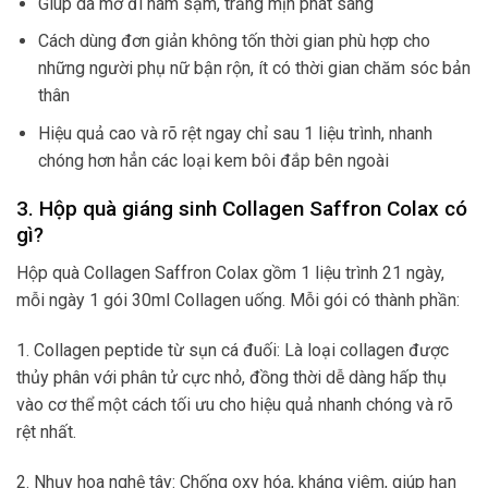
Giúp da mờ đi nám sạm, trắng mịn phát sáng
Cách dùng đơn giản không tốn thời gian phù hợp cho
những người phụ nữ bận rộn, ít có thời gian chăm sóc bản
thân
Hiệu quả cao và rõ rệt ngay chỉ sau 1 liệu trình, nhanh
chóng hơn hẳn các loại kem bôi đắp bên ngoài
3. Hộp quà giáng sinh Collagen Saffron Colax có
gì?
Hộp quà Collagen Saffron Colax gồm 1 liệu trình 21 ngày,
mỗi ngày 1 gói 30ml Collagen uống. Mỗi gói có thành phần:
1. Collagen peptide từ sụn cá đuối: Là loại collagen được
thủy phân với phân tử cực nhỏ, đồng thời dễ dàng hấp thụ
vào cơ thể một cách tối ưu cho hiệu quả nhanh chóng và rõ
rệt nhất.
2. Nhụy hoa nghệ tây: Chống oxy hóa, kháng viêm, giúp hạn