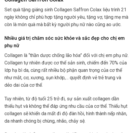
Set quà tặng giáng sinh Collagen Saffron Colax liệu trình 21
ngày không chỉ phù hợp tặng người yêu, tặng vợ, tặng mẹ mà
còn là món quà mà bất kỳ người phụ nữ nào cũng ao ước.
Nhiều giá trị chăm sóc sức khỏe và sắc đẹp cho chị em
phụ nữ
Collagen là “thần dược chống lão hóa” đối với chị em phụ nữ.
Collagen tự nhiên được cơ thể sản sinh, chiếm đến 70% của
lớp hạ bì da, cùng rất nhiều bộ phận quan trọng của cơ thể
như mắt, cơ, xương, sụn khớp,… quyết định vẻ trẻ trung và
dẻo dai của cơ thể.
Tuy nhiên, từ độ tuổi 25 trở đi, sự sản xuất collagen dần
thiếu hụt và không thể đáp ứng nhu cầu của cơ thể. Thiếu hụt
collagen sẽ khiến da mất đi độ đàn hồi, hình thành nếp nhăn,
da nhanh chóng bị chùng, nhão, chảy sệ.