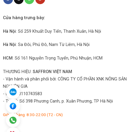
Cửa hàng trưng bày:
Hà Nội
: Số 259 Khuất Duy Tiến, Thanh Xuân, Hà Nội
Hà Nội
: Sa Đôi, Phú Đô, Nam Từ Liêm, Hà Nội
HCM
: Số 161 Nguyễn Trọng Tuyển, Phú Nhuận, HCM
THƯƠNG HIỆU:
SAFFRON VIỆT NAM
- Vận hành và phân phối bởi:
CÔNG TY CỔ PHẦN XNK NÔNG SẢN
NGUYÊN GIA
- ĐKKD: 0110743583
- Trụ sở: Số 398 Phương Canh, p. Xuân Phương, TP Hà Nội
Giờ mở hàng: 8:30-22:00 (T2 - CN)