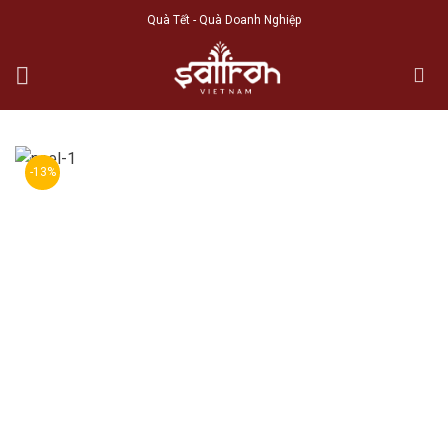
Skip
Quà Tết - Quà Doanh Nghiệp
to
content
-13%