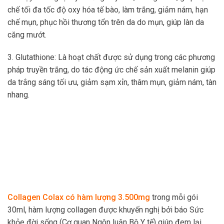
chế tối đa tốc độ oxy hóa tế bào, làm trắng, giảm nám, hạn
chế mụn, phục hồi thương tổn trên da do mụn, giúp làn da
căng mướt.
3. Glutathione: Là hoạt chất được sử dụng trong các phương
pháp truyền trắng, do tác động ức chế sản xuất melanin giúp
da trắng sáng tối ưu, giảm sạm xỉn, thâm mụn, giảm nám, tàn
nhang.
Collagen Colax có hàm lượng 3.500mg
trong mỗi gói
30ml, hàm lượng collagen được khuyến nghị bởi báo Sức
khỏe đời sống (Cơ quan Ngôn luận Bộ Y tế) giúp đem lại