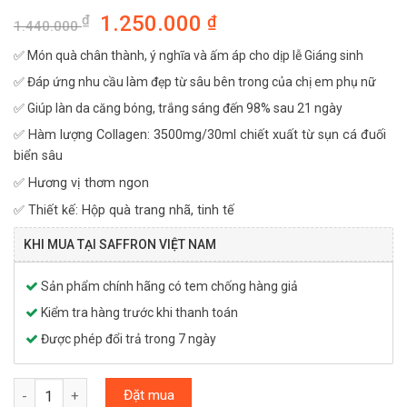
1.250.000
₫
₫
1.440.000
✅ Món quà chân thành, ý nghĩa và ấm áp cho dịp lễ Giáng sinh
✅ Đáp ứng nhu cầu làm đẹp từ sâu bên trong của chị em phụ nữ
✅ Giúp làn da căng bóng, trắng sáng đến 98% sau 21 ngày
✅ Hàm lượng Collagen: 3500mg/30ml chiết xuất từ sụn cá đuối
biển sâu
✅ Hương vị thơm ngon
✅ Thiết kế: Hộp quà trang nhã, tinh tế
KHI MUA TẠI SAFFRON VIỆT NAM
Sản phẩm chính hãng có tem chống hàng giả
Kiểm tra hàng trước khi thanh toán
Được phép đổi trả trong 7 ngày
Hộp quà tặng liệu trình 21 ngày Collagen Saffron Colax số lượng
Đặt mua