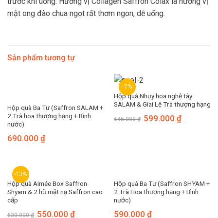
trước khi uống. Hương vị Collagen Saffron Colax là hương vị
mật ong đào chua ngọt rất thơm ngon, dễ uống.
Sản phẩm tương tự
-7%
Hộp quà Nhụy hoa nghệ tây
SALAM & Giai Lệ Trà thượng hạng
Hộp quà Ba Tư (Saffron SALAM +
2 Trà hoa thượng hạng + Bình
599.000
₫
645.000
₫
nước)
690.000
₫
-13%
Hộp quà Aimée Box Saffron
Hộp quà Ba Tư (Saffron SHYAM +
Shyam & 2 hũ mặt nạ Saffron cao
2 Trà Hoa thượng hạng + Bình
cấp
nước)
550.000
₫
590.000
₫
630.000
₫